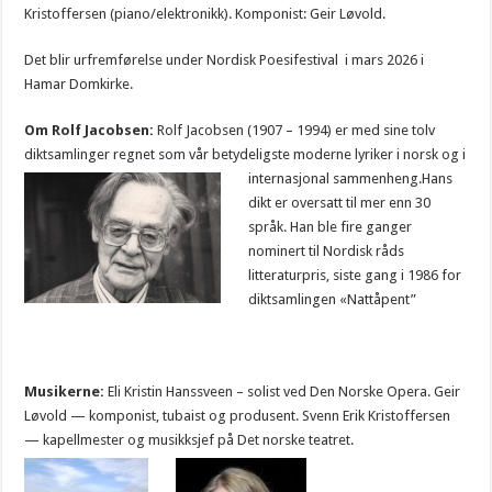
Kristoffersen (piano/elektronikk). Komponist: Geir Løvold.
Det blir urfremførelse under Nordisk Poesifestival i mars 2026 i
Hamar Domkirke.
Om Rolf Jacobsen:
Rolf Jacobsen (1907 – 1994) er med sine tolv
diktsamlinger regnet som vår betydeligste moderne lyriker i norsk og i
internasjonal sammenheng.
Hans
dikt er oversatt til mer enn 30
språk. Han ble fire ganger
nominert til Nordisk råds
litteraturpris, siste gang i 1986 for
diktsamlingen «Nattåpent”
Musikerne:
Eli Kristin Hanssveen – solist ved Den Norske Opera. Geir
Løvold — komponist, tubaist og produsent. Svenn Erik Kristoffersen
— kapellmester og musikksjef på Det norske teatret.