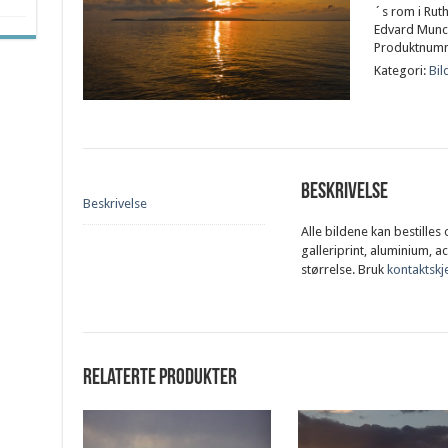
´s rom i Ruth
Edvard Munch
Produktnum
Kategori:
Bil
Beskrivelse
Beskrivelse
Alle bildene kan bestilles
galleriprint, aluminium, a
størrelse. Bruk
kontaktsk
Relaterte produkter