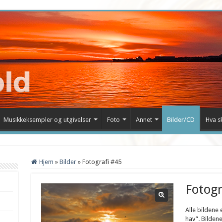
Musikkeksempler og utgivelser
Foto
Annet
Bilder/CD
Hva s
Hjem
»
Bilder
»
Fotografi #45
Fotogr
Alle bildene 
hav”. Bildene