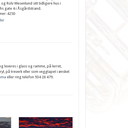
 og Rolv Wesenlund sitt tidligere hus i
s gate 4 i Åsgårdstrand.
mer:
4250
der
 og leveres i glass og ramme, på lerret,
cryl, på treverk eller som veggtapet i ønsket
jema
eller ring telefon 934 26 479.