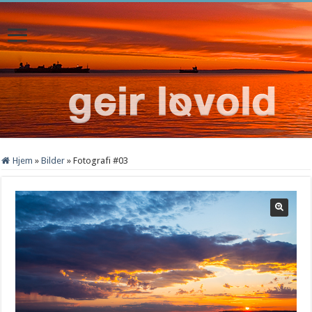
Hjem
»
Bilder
»
Fotografi #03