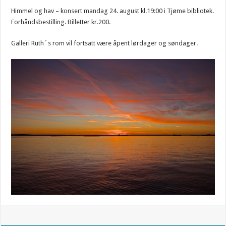
Himmel og hav – konsert mandag 24. august kl.19:00 i Tjøme bibliotek.
Forhåndsbestilling. Billetter kr.200.
Galleri Ruth´s rom vil fortsatt være åpent lørdager og søndager.