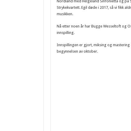
Nordland med Helgeland Sinfonietta og på 
Strykekvartett. Egil døde i 2017, så vi fikk al
musikken.
Nå etter noen år har Bugge Wesseltoft og Os
innspilling.
Innspillingen er gjort, miksing og mastering e
begynnelsen av oktober.