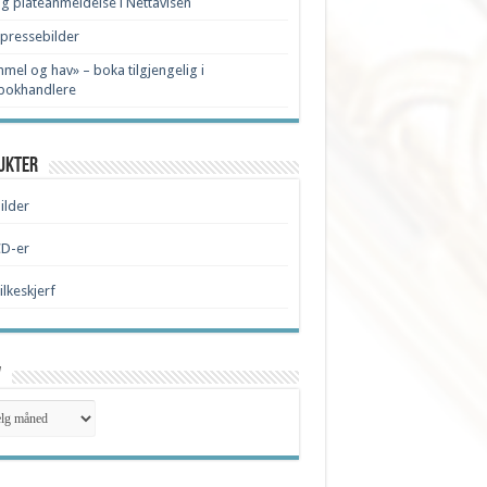
ig plateanmeldelse i Nettavisen
pressebilder
mel og hav» – boka tilgjengelig i
bokhandlere
ukter
ilder
CD-er
ilkeskjerf
v
v