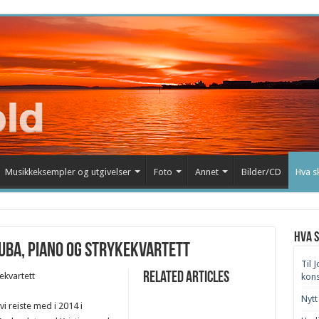
Musikkeksempler og utgivelser
Foto
Annet
Bilder/CD
Hva s
Hva s
tuba, piano og strykekvartett
Til 
Related Articles
ekvartett
kon
Nytt
 reiste med i 2014 i