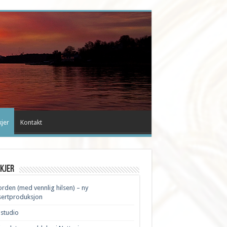
kjer
Kontakt
kjer
Jorden (med vennlig hilsen) – ny
sertproduksjon
 studio