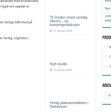
Herl
Sørlandet med Kristiansand
dri lagd noe opptak av
Nye 
«Him
Til Jorden (med vennlig
nett
hilsen) – ny
lo Strings blitt med på
konsertproduksjon
5. januar 2024
Prod
r ferdig. Utgivelse i
B
Nytt studio
S
2. januar 2023
Arki
Arki
Herlig plateanmeldelse i
Nettavisen