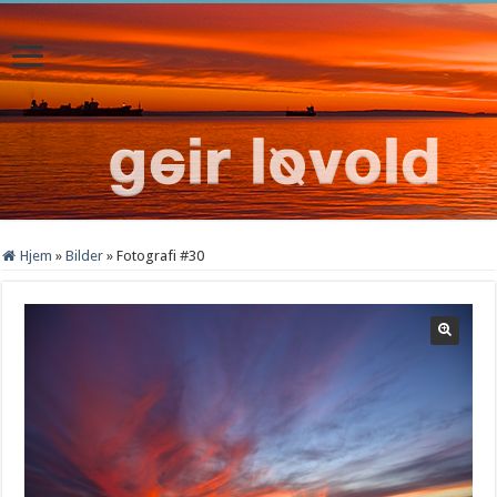
Hjem
»
Bilder
»
Fotografi #30