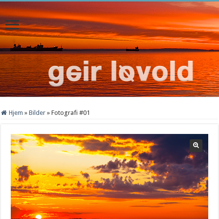
Hjem
»
Bilder
»
Fotografi #01